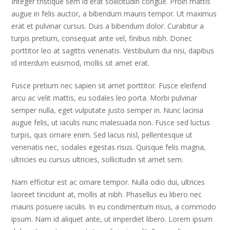
Integer tristique sem id erat sollicitudin congue. Proin mattis
augue in felis auctor, a bibendum mauris tempor. Ut maximus
erat et pulvinar cursus. Duis a bibendum dolor. Curabitur a
turpis pretium, consequat ante vel, finibus nibh. Donec
porttitor leo at sagittis venenatis. Vestibulum dui nisi, dapibus
id interdum euismod, mollis sit amet erat.
Fusce pretium nec sapien sit amet porttitor. Fusce eleifend
arcu ac velit mattis, eu sodales leo porta. Morbi pulvinar
semper nulla, eget vulputate justo semper in. Nunc lacinia
augue felis, ut iaculis nunc malesuada non. Fusce sed luctus
turpis, quis ornare enim. Sed lacus nisl, pellentesque ut
venenatis nec, sodales egestas risus. Quisque felis magna,
ultricies eu cursus ultricies, sollicitudin sit amet sem.
Nam efficitur est ac ornare tempor. Nulla odio dui, ultrices
laoreet tincidunt at, mollis at nibh. Phasellus eu libero nec
mauris posuere iaculis. In eu condimentum risus, a commodo
ipsum. Nam id aliquet ante, ut imperdiet libero. Lorem ipsum