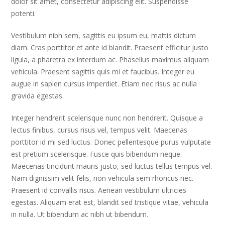
dolor sit amet, consectetur adipiscing elit. Suspendisse
potenti.
Vestibulum nibh sem, sagittis eu ipsum eu, mattis dictum
diam. Cras porttitor et ante id blandit. Praesent efficitur justo
ligula, a pharetra ex interdum ac. Phasellus maximus aliquam
vehicula. Praesent sagittis quis mi et faucibus. Integer eu
augue in sapien cursus imperdiet. Etiam nec risus ac nulla
gravida egestas.
Integer hendrerit scelerisque nunc non hendrerit. Quisque a
lectus finibus, cursus risus vel, tempus velit. Maecenas
porttitor id mi sed luctus. Donec pellentesque purus vulputate
est pretium scelerisque. Fusce quis bibendum neque.
Maecenas tincidunt mauris justo, sed luctus tellus tempus vel.
Nam dignissim velit felis, non vehicula sem rhoncus nec.
Praesent id convallis risus. Aenean vestibulum ultricies
egestas. Aliquam erat est, blandit sed tristique vitae, vehicula
in nulla. Ut bibendum ac nibh ut bibendum.