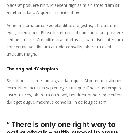
placerat posuere nibh. Praesent dignissim sit amet diam sit
amet tincidunt. Aliquam in tincidunt leo.
Aenean a urna urna. Sed blandit orci egestas, efficitur urna
eget, viverra orci. Phasellus et eros id nunc tincidunt posuere
sed nec metus. Curabitur vitae metus aliquam risus interdum
consequat. Vestibulum at odio convallis, pharetra ex at,
tincidunt magna.
The original NY striploin
Sed id orci sit amet urna gravida aliquet. Aliquam nec aliquet
enim. Nam iaculis in sapien eget tristique. Phasellus tempus
justo ultrices, pharetra enim vel, hendrerit nunc. Sed eleifend
dui eget augue maximus convallis. In ac feugiat sem.
“ There is only one right way to
eat a steak - with greed in your