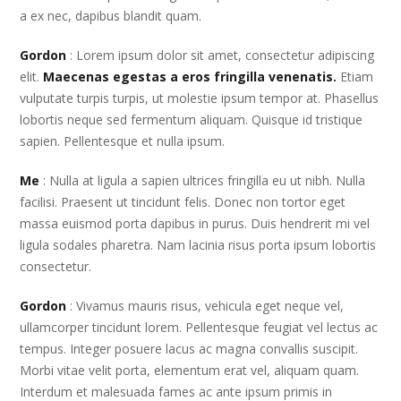
a ex nec, dapibus blandit quam.
Gordon
: Lorem ipsum dolor sit amet, consectetur adipiscing
elit.
Maecenas egestas a eros fringilla venenatis.
Etiam
vulputate turpis turpis, ut molestie ipsum tempor at. Phasellus
lobortis neque sed fermentum aliquam. Quisque id tristique
sapien. Pellentesque et nulla ipsum.
Me
: Nulla at ligula a sapien ultrices fringilla eu ut nibh. Nulla
facilisi. Praesent ut tincidunt felis. Donec non tortor eget
massa euismod porta dapibus in purus. Duis hendrerit mi vel
ligula sodales pharetra. Nam lacinia risus porta ipsum lobortis
consectetur.
Gordon
: Vivamus mauris risus, vehicula eget neque vel,
ullamcorper tincidunt lorem. Pellentesque feugiat vel lectus ac
tempus. Integer posuere lacus ac magna convallis suscipit.
Morbi vitae velit porta, elementum erat vel, aliquam quam.
Interdum et malesuada fames ac ante ipsum primis in