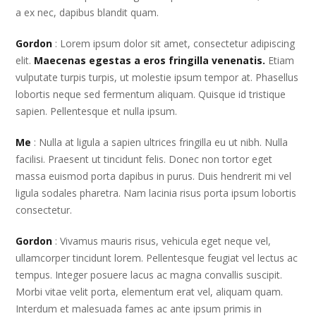
a ex nec, dapibus blandit quam.
Gordon
: Lorem ipsum dolor sit amet, consectetur adipiscing
elit.
Maecenas egestas a eros fringilla venenatis.
Etiam
vulputate turpis turpis, ut molestie ipsum tempor at. Phasellus
lobortis neque sed fermentum aliquam. Quisque id tristique
sapien. Pellentesque et nulla ipsum.
Me
: Nulla at ligula a sapien ultrices fringilla eu ut nibh. Nulla
facilisi. Praesent ut tincidunt felis. Donec non tortor eget
massa euismod porta dapibus in purus. Duis hendrerit mi vel
ligula sodales pharetra. Nam lacinia risus porta ipsum lobortis
consectetur.
Gordon
: Vivamus mauris risus, vehicula eget neque vel,
ullamcorper tincidunt lorem. Pellentesque feugiat vel lectus ac
tempus. Integer posuere lacus ac magna convallis suscipit.
Morbi vitae velit porta, elementum erat vel, aliquam quam.
Interdum et malesuada fames ac ante ipsum primis in