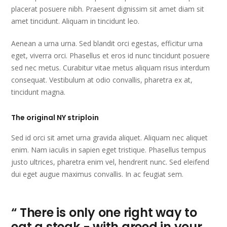
placerat posuere nibh. Praesent dignissim sit amet diam sit
amet tincidunt. Aliquam in tincidunt leo.
Aenean a urna urna. Sed blandit orci egestas, efficitur urna
eget, viverra orci. Phasellus et eros id nunc tincidunt posuere
sed nec metus. Curabitur vitae metus aliquam risus interdum
consequat. Vestibulum at odio convallis, pharetra ex at,
tincidunt magna.
The original NY striploin
Sed id orci sit amet urna gravida aliquet. Aliquam nec aliquet
enim. Nam iaculis in sapien eget tristique. Phasellus tempus
justo ultrices, pharetra enim vel, hendrerit nunc. Sed eleifend
dui eget augue maximus convallis. In ac feugiat sem.
“ There is only one right way to
eat a steak - with greed in your